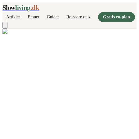
Slow
living
.dk
Artikler
Emner
Guider
Ro-score quiz
Gratis ro-plan