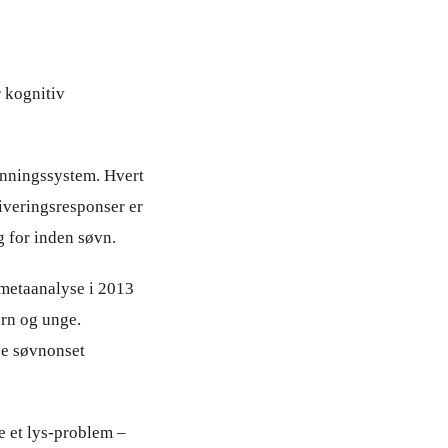
 kognitiv
lønningssystem. Hvert
tiveringsresponser er
g for inden søvn.
 metaanalyse i 2013
rn og unge.
de søvnonset
e et lys-problem –