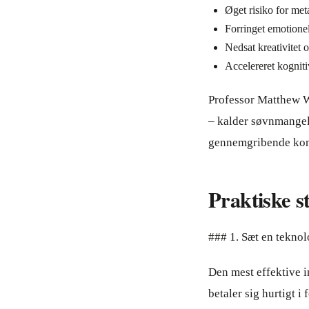
Øget risiko for me
Forringet emotionel
Nedsat kreativitet
Accelereret kogniti
Professor Matthew Wa
– kalder søvnmangel
gennemgribende kons
Praktiske s
### 1. Sæt en teknol
Den mest effektive i
betaler sig hurtigt 