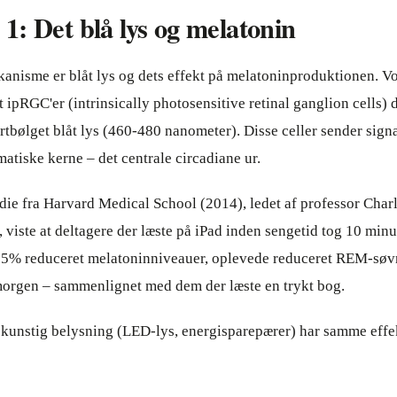
: Det blå lys og melatonin
anisme er blåt lys og dets effekt på melatoninproduktionen. Vo
 ipRGC'er (intrinsically photosensitive retinal ganglion cells) d
rtbølget blåt lys (460-480 nanometer). Disse celler sender signal
atiske kerne – det centrale circadiane ur.
ie fra Harvard Medical School (2014), ledet af professor Charl
 viste at deltagere der læste på iPad inden sengetid tog 10 minu
 55% reduceret melatoninniveauer, oplevede reduceret REM-søv
morgen – sammenlignet med dem der læste en trykt bog.
 kunstig belysning (LED-lys, energisparepærer) har samme effek