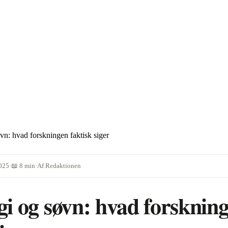
vn: hvad forskningen faktisk siger
2025
·
📖
8
min
·
Af
Redaktionen
i og søvn: hvad forsknin