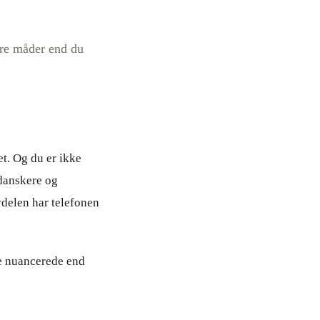
lere måder end du
et. Og du er ikke
 danskere og
vdelen har telefonen
e nuancerede end