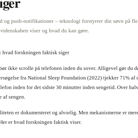
siger
d og push-notifikationer – teknologi forstyrrer din søvn på f
d videnskaben viser og hvad du kan gøre.
 hvad forskningen faktisk siger
bør ikke scrolle på telefonen inden du sover. Alligevel gør du d
ersøgelse fra National Sleep Foundation (2022) tjekker 71% af
lefon inden for det sidste 30 minutter inden sengetid. Over hal
e af sengen.
liteten er dokumenteret og alvorlig. Men mekanismerne er mer
" Her er hvad forskningen faktisk viser.