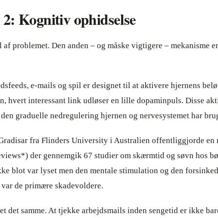
2: Kognitiv ophidselse
el af problemet. Den anden – og måske vigtigere – mekanisme er
dsfeeds, e-mails og spil er designet til at aktivere hjernens be
on, hvert interessant link udløser en lille dopaminpuls. Disse ak
 den graduelle nedregulering hjernen og nervesystemet har bru
Gradisar fra Flinders University i Australien offentliggjorde en
views*) der gennemgik 67 studier om skærmtid og søvn hos bø
kke blot var lyset men den mentale stimulation og den forsinke
r var de primære skadevoldere.
et det samme. At tjekke arbejdsmails inden sengetid er ikke bar