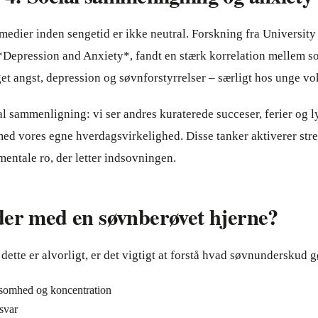
 medier inden sengetid er ikke neutral. Forskning fra University
 *Depression and Anxiety*, fandt en stærk korrelation mellem s
et angst, depression og søvnforstyrrelser – særligt hos unge vo
 sammenligning: vi ser andres kuraterede succeser, ferier og 
d vores egne hverdagsvirkelighed. Disse tanker aktiverer stre
mentale ro, der letter indsovningen.
der med en søvnberøvet hjerne?
 dette er alvorligt, er det vigtigt at forstå hvad søvnunderskud g
omhed og koncentration
svar