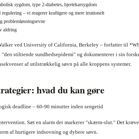
tabolisk sygdom, type 2-diabetes, hjertekarsygdom
 regulering – vi reagerer kraftigere og mere irrationelt
 og problemløsningsevne
v aldring
lker ved University of California, Berkeley – forfatter til *
 "den stiltiende sundhedsepidemi" og dokumenterer i sin forsk
ekvenser af utilstrækkelig søvn på alle kroppens systemer.
trategier: hvad du kan gøre
ogisk deadline – 60-90 minutter inden sengetid
ntervention. Sæt en alarm der markerer "skærm-slut." Det kræve
i form af hurtigere indsovning og dybere søvn.