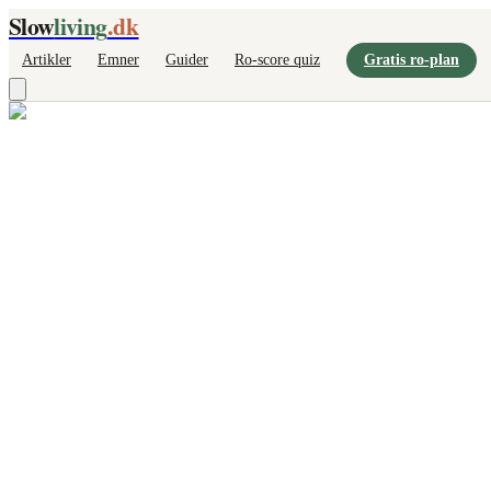
Slow
living
.dk
Artikler
Emner
Guider
Ro-score quiz
Gratis ro-plan