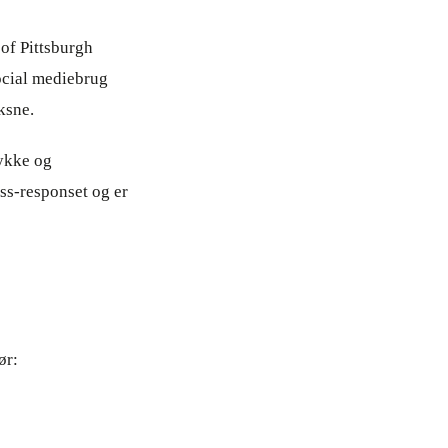
 of Pittsburgh
ocial mediebrug
ksne.
lykke og
ss-responset og er
ør: