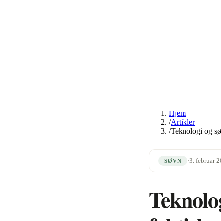
Hjem
/
Artikler
/
Teknologi og sø
·
3. februar 
SØVN
Teknolog