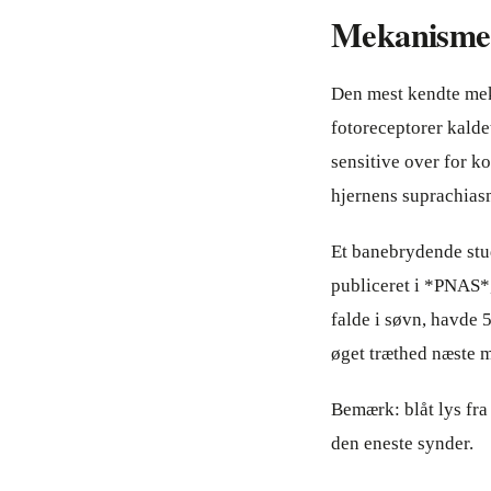
Mekanisme 1
Den mest kendte mek
fotoreceptorer kaldet
sensitive over for ko
hjernens suprachiasm
Et banebrydende stud
publiceret i *PNAS*,
falde i søvn, havde
øget træthed næste 
Bemærk: blåt lys fra
den eneste synder.