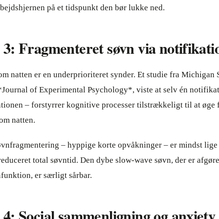
arbejdshjernen på et tidspunkt den bør lukke ned.
: Fragmenteret søvn via notifikati
om natten er en underprioriteret synder. Et studie fra Michigan 
 *Journal of Experimental Psychology*, viste at selv én notifika
tionen – forstyrrer kognitive processer tilstrækkeligt til at øge f
 om natten.
øvnfragmentering – hyppige korte opvåkninger – er mindst lige 
educeret total søvntid. Den dybe slow-wave søvn, der er afgøre
funktion, er særligt sårbar.
4: Social sammenligning og anxiety